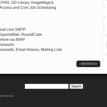
 CPAN, GD Library, ImageMagick
Access and Cron Job Scheduling
mail com SMTP
SquirrelMail, RoundCube
efone via IMAP
Assassin
rwards, Email Aliases, Mailing Lists
VER ARTIGO
e compras