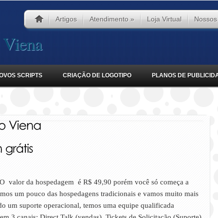
Artigos
Atendimento
»
Loja Virtual
Nossos
Viena
OVOS SCRIPTS
CRIAÇÃO DE LOGOTIPO
PLANOS DE PUBLICID
O valor da hospedagem é R$ 49,90 porém você só começa a
imos um pouco das hospedagens tradicionais e vamos muito mais
odo um suporte operacional, temos uma equipe qualificada
m 3 canais: Direct Talk (vendas), Tickets de Solicitação (Suporte)