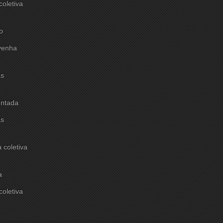
oletiva
o
 venha
as
entada
as
 coletiva
a
oletiva